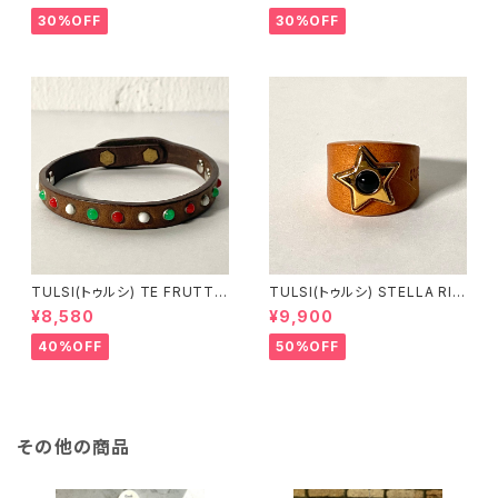
30%OFF
30%OFF
TULSI(トゥルシ) TE FRUTTI
TULSI(トゥルシ) STELLA RIN
NO BIANCO ROSSO VERDE
G ONICE
¥8,580
¥9,900
40%OFF
50%OFF
その他の商品