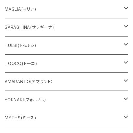
MAGLIA(マリア)
Ｔシャツ
SARAGHINA(サラギーナ)
スウェット
サングラス
TULSI(トゥルシ)
ロングＴシャツ
メガネフレーム
ブレスレット
TOOCO(トーコ)
パンツ
マスク
リング
シャルパベスト
AMARANTO(アマラント）
フーディー
ベルト
水着
セーター
FORNARI(フォルナリ）
ZIPパーカー
バック
カーディガン
カーディガン
リバーシブルバッグ
MYTHS(ミース)