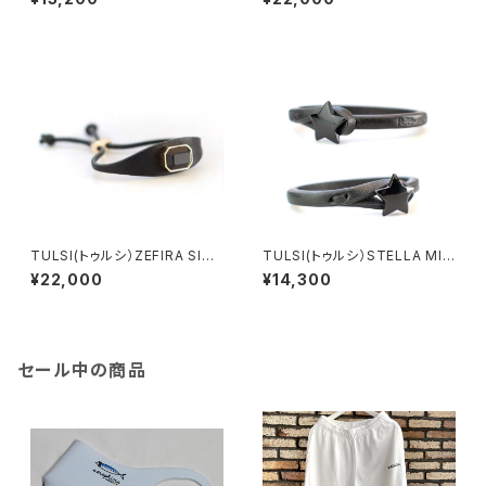
TULSI(トゥルシ）ZEFIRA SISS
TULSI(トゥルシ）STELLA MIA
I JET
LIQUIRIZIA LIMITED EDITIO
¥22,000
¥14,300
N
セール中の商品