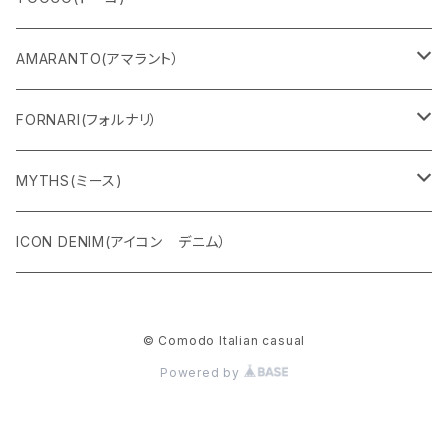
パンツ
マスク
リング
シャルパベスト
AMARANTO(アマラント）
フーディー
ベルト
水着
セーター
FORNARI(フォルナリ）
ZIPパーカー
バック
カーディガン
カーディガン
リバーシブルバッグ
MYTHS(ミース)
ハーフスリーブ
シャツ
コート
ストール
パンツ
ICON DENIM(アイコン デニム）
ETERNAL
マフラー
ジャケット
© Comodo Italian casual
リバーシブルスウェット
Powered by
Wプリント