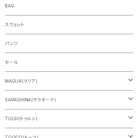
BAG
スウェット
パンツ
セール
MAGLIA(マリア)
Ｔシャツ
SARAGHINA(サラギーナ)
スウェット
サングラス
TULSI(トゥルシ)
ロングＴシャツ
メガネフレーム
ブレスレット
TOOCO(トーコ)