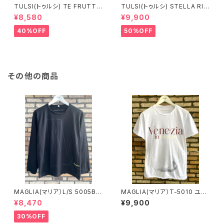
TULSI(トゥルシ) TE FRUTTI
TULSI(トゥルシ) STELLA RIN
NO BIANCO ROSSO VERDE
G ONICE
¥8,580
¥9,900
40%OFF
50%OFF
その他の商品
MAGLIA(マリア）L/S 5005B
MAGLIA(マリア）T-5010 ユニ
ブラックＸブラック ロングスリ
セックスWプリントＴシャツ VEN
¥8,470
¥9,900
ーブＴシャツ
EZIA ボルドー
30%OFF