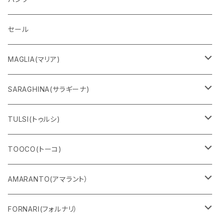
セール
MAGLIA(マリア)
Ｔシャツ
SARAGHINA(サラギーナ)
スウェット
サングラス
TULSI(トゥルシ)
ロングＴシャツ
メガネフレーム
ブレスレット
TOOCO(トーコ)
パンツ
マスク
リング
シャルパベスト
AMARANTO(アマラント）
フーディー
ベルト
水着
セーター
FORNARI(フォルナリ）