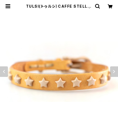
TULSI(トゥルシ）CAFFE STELLIN
A CREMA LIMITED EDITION |
Comodo Italian casual