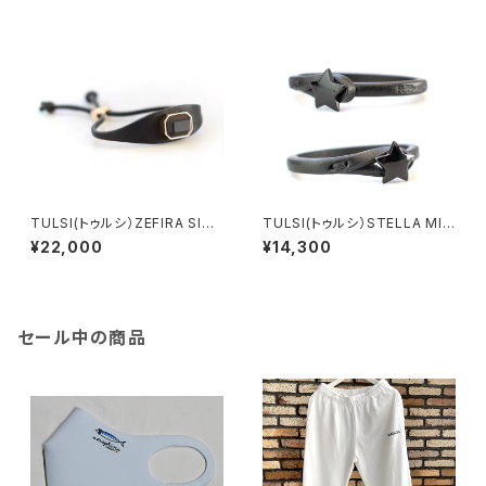
TULSI(トゥルシ）ZEFIRA SISS
TULSI(トゥルシ）STELLA MIA
I JET
LIQUIRIZIA LIMITED EDITIO
¥22,000
¥14,300
N
セール中の商品