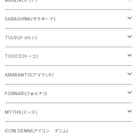
MAGLIA(マリア)
Ｔシャツ
SARAGHINA(サラギーナ)
スウェット
サングラス
TULSI(トゥルシ)
ロングＴシャツ
メガネフレーム
ブレスレット
TOOCO(トーコ)
パンツ
マスク
リング
シャルパベスト
AMARANTO(アマラント）
フーディー
ベルト
水着
セーター
FORNARI(フォルナリ）
ZIPパーカー
バック
カーディガン
カーディガン
リバーシブルバッグ
MYTHS(ミース)
ハーフスリーブ
シャツ
コート
ストール
パンツ
ICON DENIM(アイコン デニム）