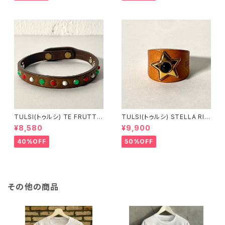
TULSI(トゥルシ) TE FRUTTI
TULSI(トゥルシ) STELLA RIN
NO BIANCO ROSSO VERDE
G ONICE
¥8,580
¥9,900
40%OFF
50%OFF
その他の商品