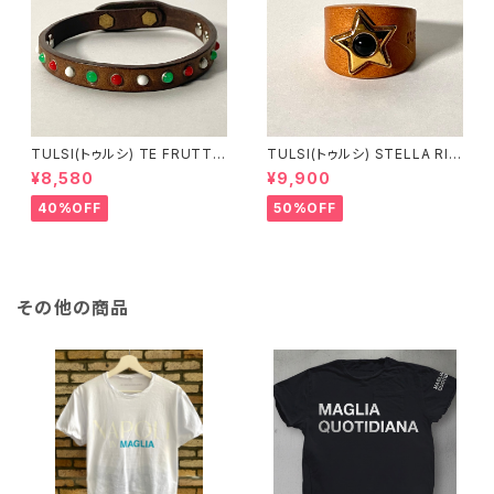
TULSI(トゥルシ) TE FRUTTI
TULSI(トゥルシ) STELLA RIN
NO BIANCO ROSSO VERDE
G ONICE
¥8,580
¥9,900
40%OFF
50%OFF
その他の商品