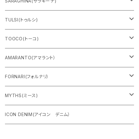
Ｔシャツ
SARAGHINA(サラギーナ)
スウェット
サングラス
TULSI(トゥルシ)
ロングＴシャツ
メガネフレーム
ブレスレット
TOOCO(トーコ)
パンツ
マスク
リング
シャルパベスト
AMARANTO(アマラント）
フーディー
ベルト
水着
セーター
FORNARI(フォルナリ）
ZIPパーカー
バック
カーディガン
カーディガン
リバーシブルバッグ
MYTHS(ミース)
ハーフスリーブ
シャツ
コート
ストール
パンツ
ICON DENIM(アイコン デニム）
ETERNAL
マフラー
ジャケット