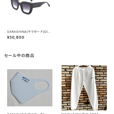
SARAGHINA(サラギーナ)DIVA
550LA 紫外線カット率 99.
¥30,800
9%
セール中の商品