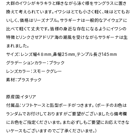
大群のイワシがキラキラと輝きながら泳ぐ様をサングラスに置き
換えて考えられています。イワシはとても小さく軽く、味はとてもお
いしく、価格はリーズナブル。サラギーナは一般的なアイウェアに
比べて軽くて丈夫です。皆様の身近な存在になるようにイワシの
特徴とリンクさせアドリア海の潮風を受けながらサラギーナは生
まれました。
サイズ：レンズ幅４８mm,鼻幅2５mm,テンプル長さ14５mm
グラデーションカラー：ブラック
レンズカラー：スモークグレー
素材：プラスチック
原産国:イタリア
付属品：ソフトケースと缶型ポーチがつきます。（ポーチのお色は
ランダムでお付けしておりますがご要望がございましたら備考欄
にお色をご指定くださいませ。また必ずしもご要望にお応えできな
いケースもございますのでご了承くださいませ。）