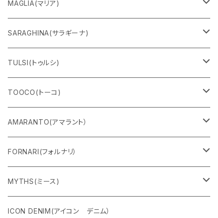
MAGLIA(マリア)
Ｔシャツ
SARAGHINA(サラギーナ)
スウェット
サングラス
TULSI(トゥルシ)
ロングＴシャツ
メガネフレーム
ブレスレット
TOOCO(トーコ)
パンツ
マスク
リング
シャルパベスト
AMARANTO(アマラント）
フーディー
ベルト
水着
セーター
FORNARI(フォルナリ）
ZIPパーカー
バック
カーディガン
カーディガン
リバーシブルバッグ
MYTHS(ミース)
ハーフスリーブ
シャツ
コート
ストール
パンツ
ICON DENIM(アイコン デニム）