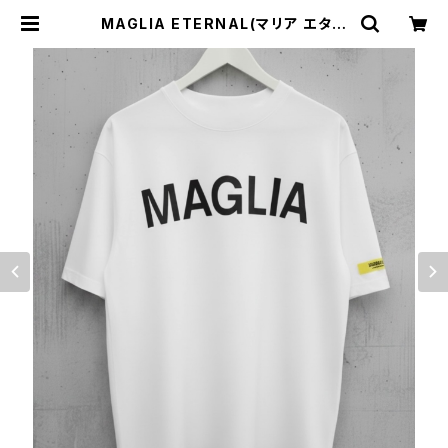
MAGLIA ETERNAL(マリア エター
ナル）ユニセックスＴ-シャツET.T20
00Ｗ White | Comodo Italian c
asual