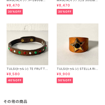
MAGLIA(マリア）P-2800B
MAGLIA(マリア）L/S 5005B
ユニセックス スプリングスウ
ブラックＸブラック ロングスリ
¥8,470
¥8,470
ェットパンツ ブラック
ーブＴシャツ
30%OFF
30%OFF
TULSI(トゥルシ) TE FRUTTI
TULSI(トゥルシ) STELLA RIN
NO BIANCO ROSSO VERDE
G ONICE
¥8,580
¥9,900
40%OFF
50%OFF
その他の商品