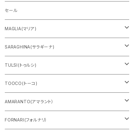
セール
MAGLIA(マリア)
Ｔシャツ
SARAGHINA(サラギーナ)
スウェット
サングラス
TULSI(トゥルシ)
ロングＴシャツ
メガネフレーム
ブレスレット
TOOCO(トーコ)
パンツ
マスク
リング
シャルパベスト
AMARANTO(アマラント）
フーディー
ベルト
水着
セーター
FORNARI(フォルナリ）