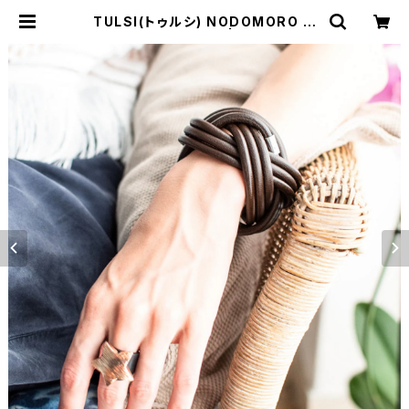
TULSI(トゥルシ) NODOMORO M
ARRONE(ブラウン） | Comodo It
alian casual