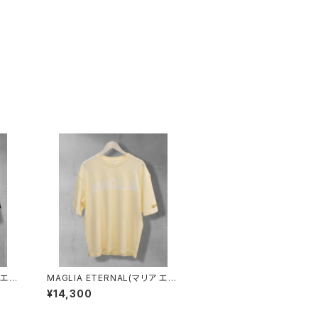
 エタ
MAGLIA ETERNAL(マリア エタ
ET.
ーナル）ユニセックスＴ-シャツET.
¥14,300
T2000C Cream