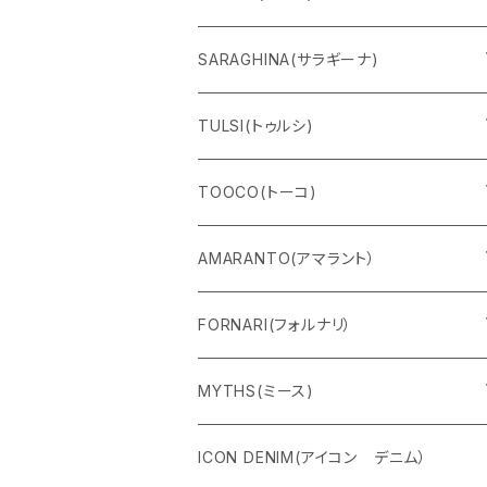
Ｔシャツ
SARAGHINA(サラギーナ)
スウェット
サングラス
TULSI(トゥルシ)
ロングＴシャツ
メガネフレーム
ブレスレット
TOOCO(トーコ)
パンツ
マスク
リング
シャルパベスト
AMARANTO(アマラント）
フーディー
ベルト
水着
セーター
FORNARI(フォルナリ）
ZIPパーカー
バック
カーディガン
カーディガン
リバーシブルバッグ
MYTHS(ミース)
ハーフスリーブ
シャツ
コート
ストール
パンツ
ICON DENIM(アイコン デニム）