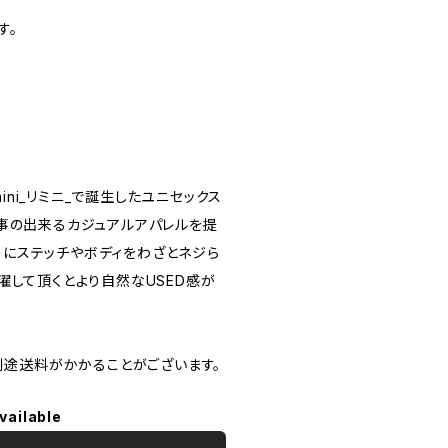
す。
imini_リミニ_で誕生したユニセックス
事の出来るカジュアルアパレルを提
ようにステッチやボディをわざとネジら
濯して頂くとより自然なUSED感が
別途送料がかかることがございます。
vailable