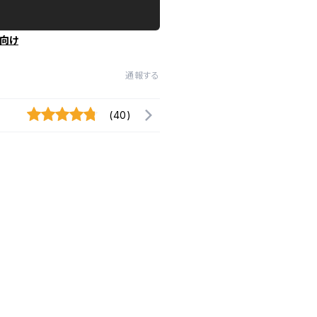
向け
通報する
(40)