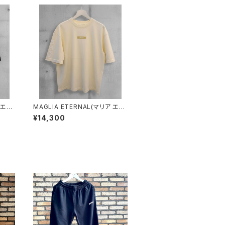
 エタ
MAGLIA ETERNAL(マリア エタ
ET.
ーナル）ユニセックスＴ-シャツET.
¥14,300
1000C Cream