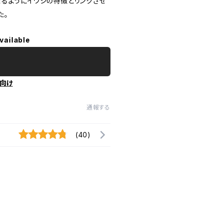
るようにイワシの特徴とリンクさせ
た。
vailable
向け
通報する
(40)