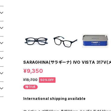
SARAGHINA(サラギーナ) IVO VISTA 317
¥9,350
¥18,700
50%OFF
残り1点
International shipping available