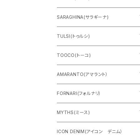
Ｔシャツ
SARAGHINA(サラギーナ)
スウェット
サングラス
TULSI(トゥルシ)
ロングＴシャツ
メガネフレーム
ブレスレット
TOOCO(トーコ)
パンツ
マスク
リング
シャルパベスト
AMARANTO(アマラント）
フーディー
ベルト
水着
セーター
FORNARI(フォルナリ）
ZIPパーカー
バック
カーディガン
カーディガン
リバーシブルバッグ
MYTHS(ミース)
ハーフスリーブ
シャツ
コート
ストール
パンツ
ICON DENIM(アイコン デニム）