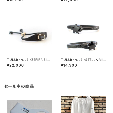
TULSI(トゥルシ）ZEFIRA SISS
TULSI(トゥルシ）STELLA MIA
I JET
LIQUIRIZIA LIMITED EDITIO
¥22,000
¥14,300
N
セール中の商品