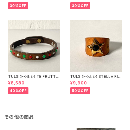
ェットパンツ ブラック
ーブＴシャツ
30%OFF
30%OFF
TULSI(トゥルシ) TE FRUTTI
TULSI(トゥルシ) STELLA RIN
NO BIANCO ROSSO VERDE
G ONICE
¥8,580
¥9,900
40%OFF
50%OFF
その他の商品