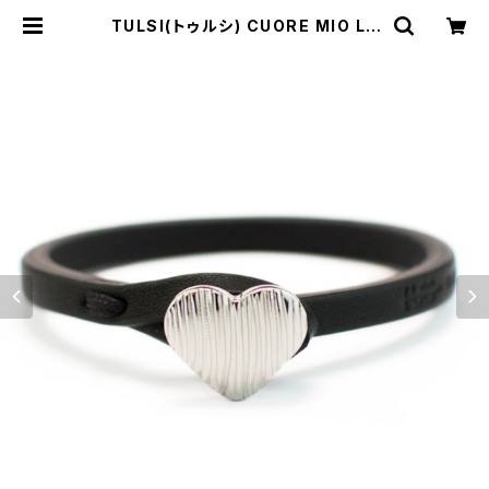
TULSI(トゥルシ) CUORE MIO LU
X OB(ホワイトゴールド） OG (イエ
ローゴールド） | Comodo Italian
casual