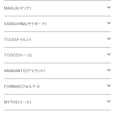
MAGLIA(マリア)
Ｔシャツ
SARAGHINA(サラギーナ)
スウェット
サングラス
TULSI(トゥルシ)
ロングＴシャツ
メガネフレーム
ブレスレット
TOOCO(トーコ)
パンツ
マスク
リング
シャルパベスト
AMARANTO(アマラント）
フーディー
ベルト
水着
セーター
FORNARI(フォルナリ）
ZIPパーカー
バック
カーディガン
カーディガン
リバーシブルバッグ
MYTHS(ミース)