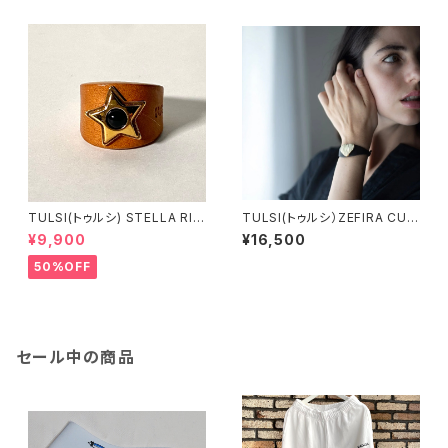
TULSI(トゥルシ) STELLA RIN
TULSI(トゥルシ）ZEFIRA CUO
G ONICE
RE MIO LUX OB ホワイトゴ
¥9,900
¥16,500
ールド
50%OFF
セール中の商品