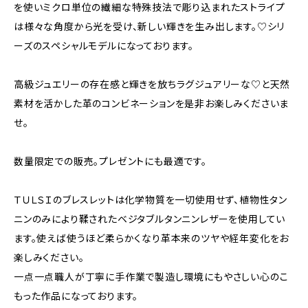
を使いミクロ単位の繊細な特殊技法で彫り込まれたストライプ
は様々な角度から光を受け、新しい輝きを生み出します。♡シリ
ーズのスペシャルモデルになっております。
高級ジュエリーの存在感と輝きを放ちラグジュアリーな♡と天然
素材を活かした革のコンビネーションを是非お楽しみくださいま
せ。
数量限定での販売。プレゼントにも最適です。
ＴＵＬＳＩのブレスレットは化学物質を一切使用せず、植物性タン
ニンのみにより鞣されたベジタブルタンニンレザーを使用してい
ます。使えば使うほど柔らかくなり革本来のツヤや経年変化をお
楽しみください。
一点一点職人が丁寧に手作業で製造し環境にもやさしい心のこ
もった作品になっております。