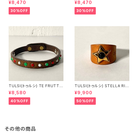
ユニセックス スプリングスウ
ブラックＸブラック ロングスリ
¥8,470
¥8,470
ェットパンツ ブラック
ーブＴシャツ
30%OFF
30%OFF
TULSI(トゥルシ) TE FRUTTI
TULSI(トゥルシ) STELLA RIN
NO BIANCO ROSSO VERDE
G ONICE
¥8,580
¥9,900
40%OFF
50%OFF
その他の商品