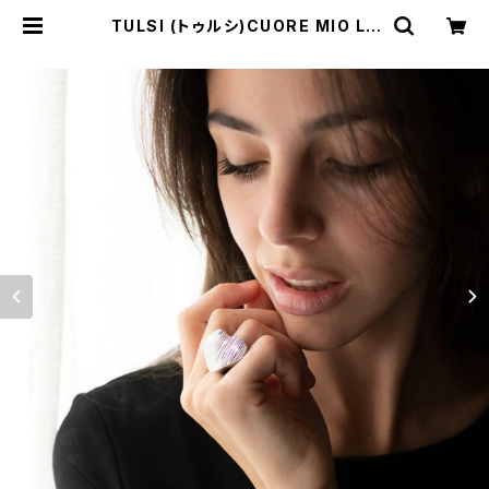
TULSI (トゥルシ)CUORE MIO LU
X ANELLO OG(イエローゴールド）
OB（ホワイトゴールド） | Comodo I
talian casual