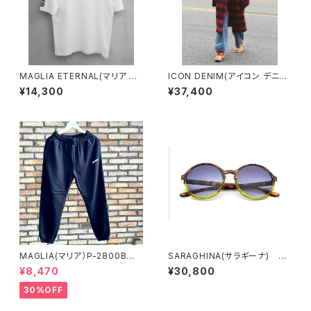
MAGLIA ETERNAL(マリア エ
ICON DENIM(アイコン デニム)
ターナル）ユニセックスＴシャツE
WOMAN IRIS ECO ストレート
¥14,300
¥37,400
T.T1000W White
FIT オーガニックコットンジーン
ズ
MAGLIA(マリア）P-2800B
SARAGHINA(サラギーナ) NA
ユニセックス スプリングスウ
DINE 402-LA 紫外線カット
¥8,470
¥30,800
ェットパンツ ブラック
率 99.9％
30%OFF