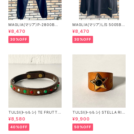
MAGLIA(マリア）P-2800B
MAGLIA(マリア）L/S 5005B
ユニセックス スプリングスウ
ブラックＸブラック ロングスリ
¥8,470
¥8,470
ェットパンツ ブラック
ーブＴシャツ
30%OFF
30%OFF
TULSI(トゥルシ) TE FRUTTI
TULSI(トゥルシ) STELLA RIN
NO BIANCO ROSSO VERDE
G ONICE
¥8,580
¥9,900
40%OFF
50%OFF