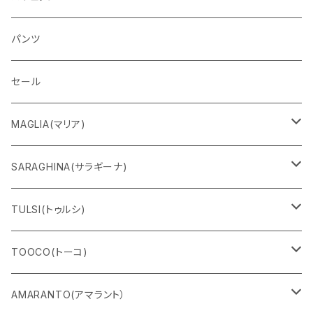
パンツ
セール
MAGLIA(マリア)
Ｔシャツ
SARAGHINA(サラギーナ)
スウェット
サングラス
TULSI(トゥルシ)
ロングＴシャツ
メガネフレーム
ブレスレット
TOOCO(トーコ)
パンツ
マスク
リング
シャルパベスト
AMARANTO(アマラント）