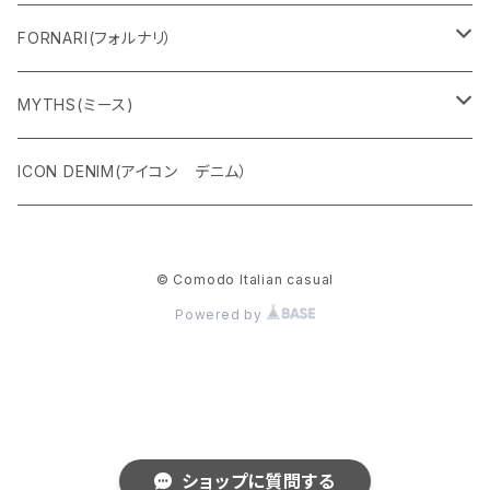
フーディー
ベルト
水着
セーター
FORNARI(フォルナリ）
ZIPパーカー
バック
カーディガン
カーディガン
リバーシブルバッグ
MYTHS(ミース)
ハーフスリーブ
シャツ
コート
ストール
パンツ
ICON DENIM(アイコン デニム）
ETERNAL
マフラー
ジャケット
© Comodo Italian casual
リバーシブルスウェット
Powered by
Wプリント
ショップに質問する