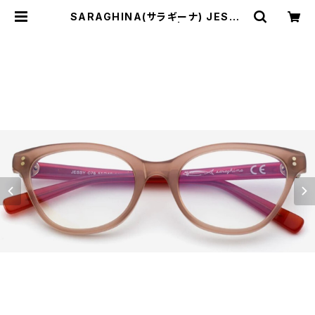
SARAGHINA(サラギーナ) JESSY
76V(メガネフレーム) | Comodo It
alian casual