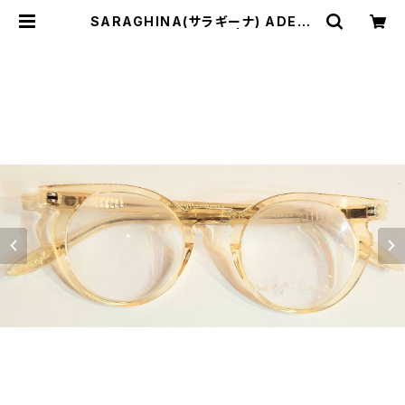
SARAGHINA(サラギーナ) ADELE
485V(メガネフレーム) | Comodo I
talian casual