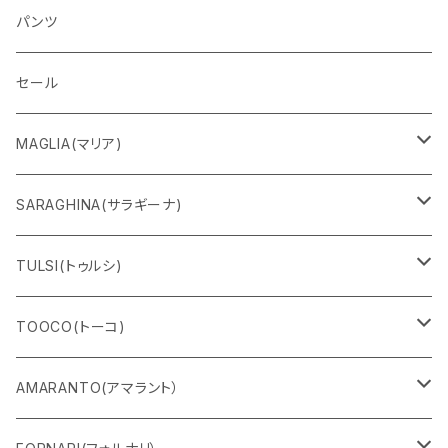
パンツ
セール
MAGLIA(マリア)
Ｔシャツ
SARAGHINA(サラギーナ)
スウェット
サングラス
TULSI(トゥルシ)
ロングＴシャツ
メガネフレーム
ブレスレット
TOOCO(トーコ)
パンツ
マスク
リング
シャルパベスト
AMARANTO(アマラント）
フーディー
ベルト
水着
セーター