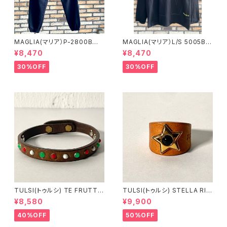
MAGLIA(マリア）P-2800B
MAGLIA(マリア）L/S 5005B
ユニセックス スプリングスウ
ブラックＸブラック ロングスリ
¥8,470
¥8,470
ェットパンツ ブラック
ーブＴシャツ
30%OFF
30%OFF
TULSI(トゥルシ) TE FRUTTI
TULSI(トゥルシ) STELLA RIN
NO BIANCO ROSSO VERDE
G ONICE
¥8,580
¥9,900
40%OFF
50%OFF