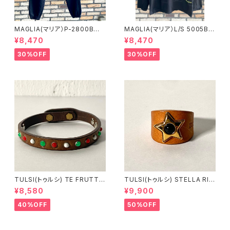
MAGLIA(マリア）P-2800B
MAGLIA(マリア）L/S 5005B
ユニセックス スプリングスウ
ブラックＸブラック ロングスリ
¥8,470
¥8,470
ェットパンツ ブラック
ーブＴシャツ
30%OFF
30%OFF
TULSI(トゥルシ) TE FRUTTI
TULSI(トゥルシ) STELLA RIN
NO BIANCO ROSSO VERDE
G ONICE
¥8,580
¥9,900
40%OFF
50%OFF