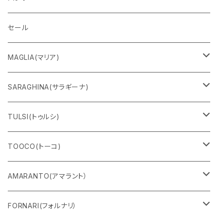
セール
MAGLIA(マリア)
Ｔシャツ
SARAGHINA(サラギーナ)
スウェット
サングラス
TULSI(トゥルシ)
ロングＴシャツ
メガネフレーム
ブレスレット
TOOCO(トーコ)
パンツ
マスク
リング
シャルパベスト
AMARANTO(アマラント）
フーディー
ベルト
水着
セーター
FORNARI(フォルナリ）