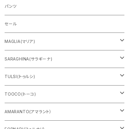
パンツ
セール
MAGLIA(マリア)
Ｔシャツ
SARAGHINA(サラギーナ)
スウェット
サングラス
TULSI(トゥルシ)
ロングＴシャツ
メガネフレーム
ブレスレット
TOOCO(トーコ)
パンツ
マスク
リング
シャルパベスト
AMARANTO(アマラント）
フーディー
ベルト
水着
セーター