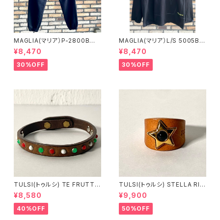
MAGLIA(マリア）P-2800B
MAGLIA(マリア）L/S 5005B
ユニセックス スプリングスウ
ブラックＸブラック ロングスリ
¥8,470
¥8,470
ェットパンツ ブラック
ーブＴシャツ
30%OFF
30%OFF
TULSI(トゥルシ) TE FRUTTI
TULSI(トゥルシ) STELLA RIN
NO BIANCO ROSSO VERDE
G ONICE
¥8,580
¥9,900
40%OFF
50%OFF