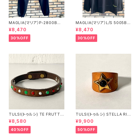
MAGLIA(マリア）P-2800B
MAGLIA(マリア）L/S 5005B
ユニセックス スプリングスウ
ブラックＸブラック ロングスリ
¥8,470
¥8,470
ェットパンツ ブラック
ーブＴシャツ
30%OFF
30%OFF
TULSI(トゥルシ) TE FRUTTI
TULSI(トゥルシ) STELLA RIN
NO BIANCO ROSSO VERDE
G ONICE
¥8,580
¥9,900
40%OFF
50%OFF