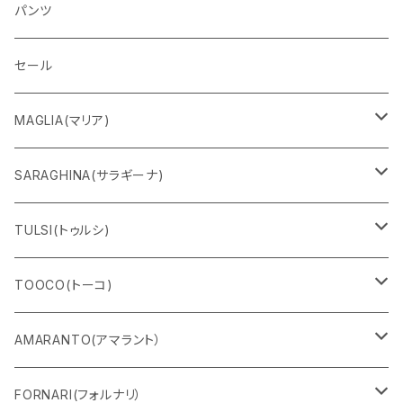
パンツ
セール
MAGLIA(マリア)
Ｔシャツ
SARAGHINA(サラギーナ)
スウェット
サングラス
TULSI(トゥルシ)
ロングＴシャツ
メガネフレーム
ブレスレット
TOOCO(トーコ)
パンツ
マスク
リング
シャルパベスト
AMARANTO(アマラント）
フーディー
ベルト
水着
セーター
FORNARI(フォルナリ）